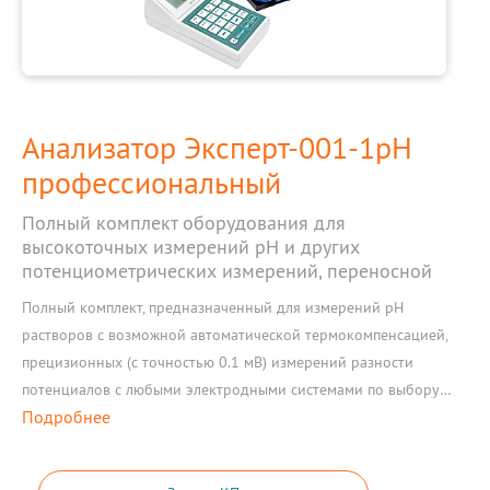
Анализатор Эксперт-001-1рН
профессиональный
Полный комплект оборудования для
высокоточных измерений рН и других
потенциометрических измерений, переносной
Полный комплект, предназначенный для измерений рН
растворов с возможной автоматической термокомпенсацией,
прецизионных (с точностью 0.1 мВ) измерений разности
потенциалов с любыми электродными системами по выбору
Подробнее
пользователя с целью определения ионного состава, рН и
редокс-потенциала растворов, с расширенным диапазоном
разности потенциалов (-4000...+4000 мВ), а также температуры