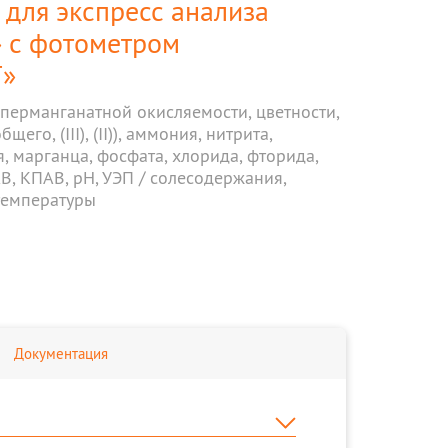
для экспресс анализа
 с фотометром
Т»
перманганатной окисляемости, цветности,
щего, (III), (II)), аммония, нитрита,
я, марганца, фосфата, хлорида, фторида,
В, КПАВ, рН, УЭП / солесодержания,
температуры
Документация