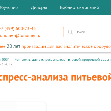
Обучение
Дилеры
Библиотека знаний
+7 (499) 600-23-45
ionomer
@
ionomer.ru
20 лет
лее
производим для вас аналитическое оборудо
т-003"
→
Комплекты для экспресс-анализа питьевой, природной воды 
-3 «СТ»
спресс-анализа питьево