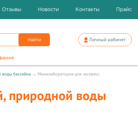
Отзывы
Новости
Контакты
Прайс
Найти
Личный кабинет
вание
и воды бассейна
→
Минилаборатория для экспресс
й, природной воды