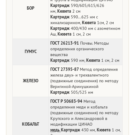
Картридж
590/605/615/626
БОР
нм,
Кювета
2 см
Картридж
590...625 нм с
хинализарином,
Кювета
1см, 2 см
Картридж
400/430 нм с азометином
Аш,
Кювета
1 см, 2 см
ГОСТ 26213-91
Почвы. Методы
определения органического
ГУМУС
вещества
Картридж
590 нм,
Кювета
1 см, 2 см
ГОСТ 27395-87
Метод определения
железа двух- и трехвалентного
ЖЕЛЕЗО
(подвижные соединения) по методу
Веригиной-Аринушкиной
Картридж
505/525 нм
ГОСТ Р 50683-94
Метод
определения меди и кобальта
(подвижные соединения) по методу
Крупского и Александровой в
КОБАЛЬТ
модификации ЦИНАО
медь
Картридж
430 нм,
Кювета
1 см,