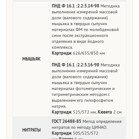
ПНД Ф 16.1 :2.2:3.14-98
Методика
выполнения измерений массовой
доли (валового содержания)
мышьяка в твердых сыпучих
материалах ФМ по молибденовой
сини после экстракционного
отделения в виде йодного
комплекса.
Картридж
626/655/850 нм
МЫШЬЯК
ПНД Ф 16.1 :2.2:3.16-98
Методика
выполнения измерений массовой
доли (валового содержания)
мышьяка в твердых сыпучих
материалах фотометрическим и
титриметрическим методом с
выделением его гипофосфитом
натрия.
Картридж
525/572 нм,
Кювета
2 см
ГОСТ 26488-85
Метод определения
нитратов по методу ЦИНАО.
НИТРАТЫ
Картридж
505/525/572
нм,
Кювета
1 см