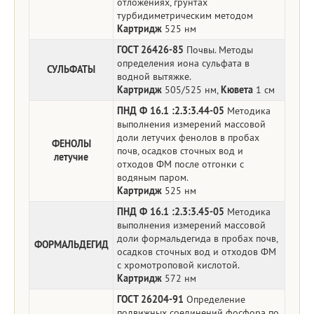
отложениях, грунтах
турбидиметрическим методом
Картридж
525 нм
ГОСТ 26426-85
Почвы. Методы
определения иона сульфата в
СУЛЬФАТЫ
водной вытяжке.
Картридж
505/525 нм,
Кювета
1 см
ПНД Ф 16.1 :2.3:3.44-05
Методика
выполнения измерений массовой
доли летучих фенолов в пробах
ФЕНОЛЫ
почв, осадков сточных вод и
летучие
отходов ФМ после отгонки с
водяным паром.
Картридж
525 нм
ПНД Ф 16.1 :2.3:3.45-05
Методика
выполнения измерений массовой
доли формальдегида в пробах почв,
ФОРМАЛЬДЕГИД
осадков сточных вод и отходов ФМ
с хромотроповой кислотой.
Картридж
572 нм
ГОСТ 26204-91
Определение
подвижных соединений фосфора по