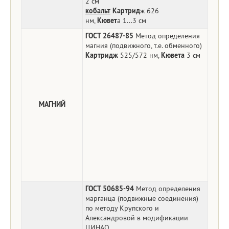
2 см
кобальт
Картрид
ж
626
нм,
Кювет
а
1...3 см
ГОСТ 26487-85
Метод определения
магния (подвижного, т.е. обменного)
Картридж
525/572 нм,
Кювета
3 см
МАГНИЙ
ГОСТ 50685-94
Метод определения
марганца (подвижные соединения)
по методу Крупского и
Александровой в модификации
ЦИНАО