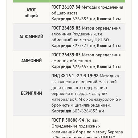
ГОСТ 26107-84
Методы определения
АЗОТ
общего азота.
общий
Картридж
626/655 нм,
Кювета
1 см
ГОСТ 26485-85
Метод определения
алюминия (подвижный, т.е.
АЛЮМИНИЙ
обменный) по методу ЦИНАО
Картридж
525/572 нм,
Кювета
1 см
ГОСТ 26489-85
Метод определения
АММОНИЙ
аммония обменного.
Картридж
626/655 нм,
Кювета
1 см
ПНД Ф 16.1 :2.2:3.19-98
Методика
выполнения измерений массовой
доли (валового содержания)
БЕРИЛЛИЙ
бериллия в твердых сыпучих
материалах ФМ с хромазуролом S и
бромистым цитилпиридинием.
Картридж
605/626/655 нм
ГОСТ Р 50688-94
Почвы.
Определение подвижных
соединений бора по методу Бергера
и Труога в модификации ЦИНАО